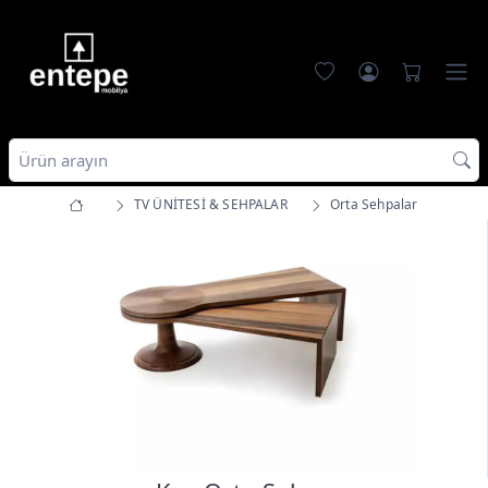
TV ÜNİTESİ & SEHPALAR
Orta Sehpalar