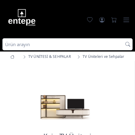
TV ÜNİTESİ & SEHPALAR
TV Üniteleri ve Sehpalar