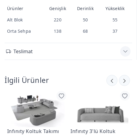
Ürünler
Genişlik
Derinlik
Yükseklik
Alt Blok
220
50
55
Orta Sehpa
138
68
37
Teslimat
İlgili Ürünler
Infınıty Koltuk Takımı
Infınıty 3'lü Koltuk
I