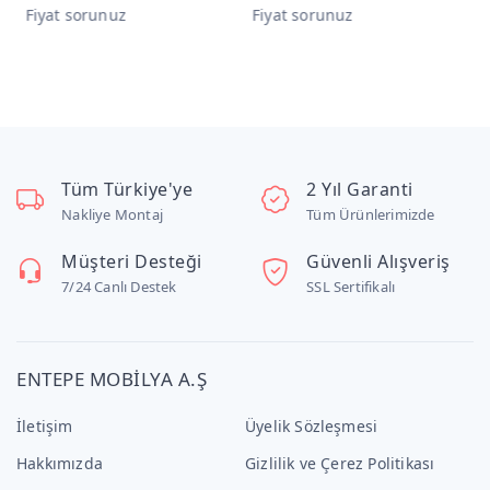
Fiyat sorunuz
Fiyat sorunuz
F
Tüm Türkiye'ye
2 Yıl Garanti
Nakliye Montaj
Tüm Ürünlerimizde
Müşteri Desteği
Güvenli Alışveriş
7/24 Canlı Destek
SSL Sertifikalı
ENTEPE MOBİLYA A.Ş
İletişim
Üyelik Sözleşmesi
Hakkımızda
Gizlilik ve Çerez Politikası