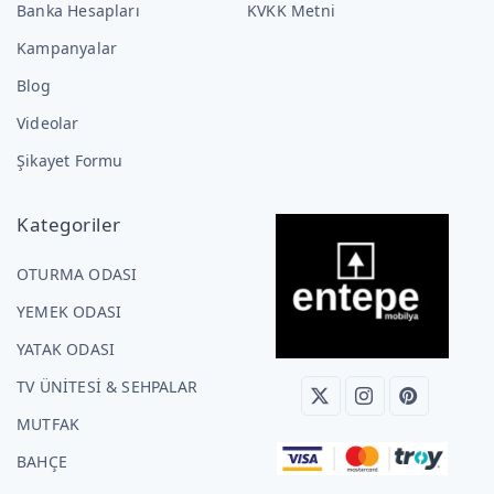
Banka Hesapları
KVKK Metni
Kampanyalar
Blog
Videolar
Şikayet Formu
Kategoriler
OTURMA ODASI
YEMEK ODASI
YATAK ODASI
TV ÜNİTESİ & SEHPALAR
MUTFAK
BAHÇE