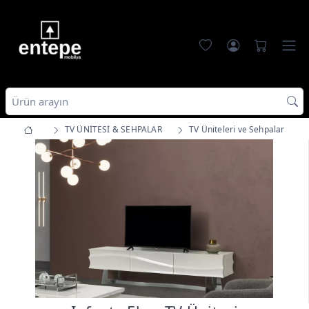
TV ÜNİTESİ & SEHPALAR
TV Üniteleri ve Sehpalar