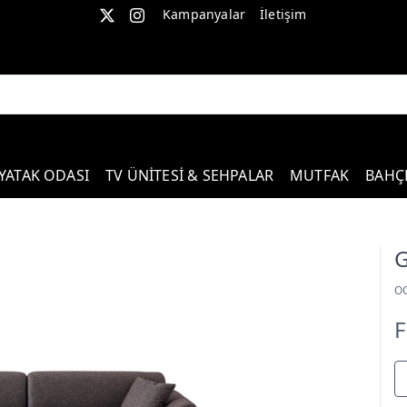
Kampanyalar
İletişim
YATAK ODASI
TV ÜNİTESİ & SEHPALAR
MUTFAK
BAHÇ
G
O
F