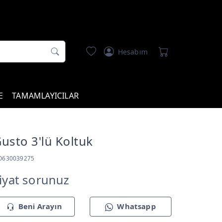
Hesabım
E
TAMAMLAYICILAR
usto 3'lü Koltuk
O630039275
iyat sorunuz
Beni Arayın
Whatsapp