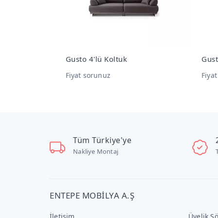
ı
Gusto 4'lü Koltuk
Gust
Fiyat sorunuz
Fiya
Tüm Türkiye'ye
Nakliye Montaj
ENTEPE MOBİLYA A.Ş
İletişim
Üyelik S