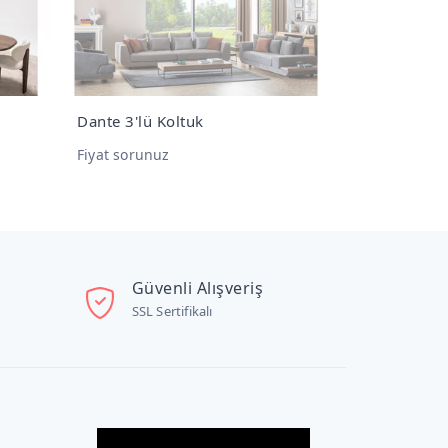
Dante 3'lü Koltuk
Maga 3'lü K
Fiyat sorunuz
Fiyat sorunu
Güvenli Alışveriş
SSL Sertifikalı