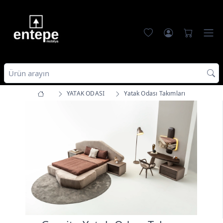
YATAK ODASI
Yatak Odası Takımları