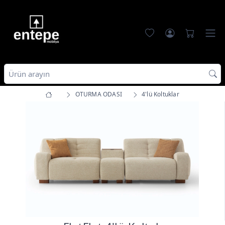
OTURMA ODASI
4'lü Koltuklar