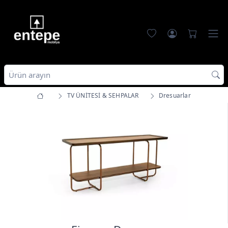
TV ÜNİTESİ & SEHPALAR
Dresuarlar