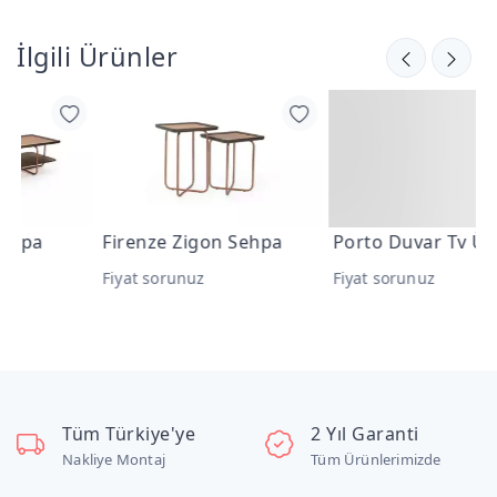
İlgili Ürünler
Firenze Zigon Sehpa
Porto Duvar Tv Ünitesi
Fiyat sorunuz
Fiyat sorunuz
F
Tüm Türkiye'ye
2 Yıl Garanti
Nakliye Montaj
Tüm Ürünlerimizde