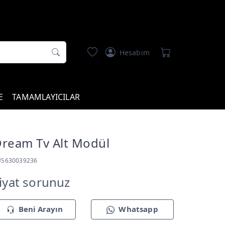
Hesabım
E
TAMAMLAYICILAR
ream Tv Alt Modül
US630039236
iyat sorunuz
Beni Arayın
Whatsapp