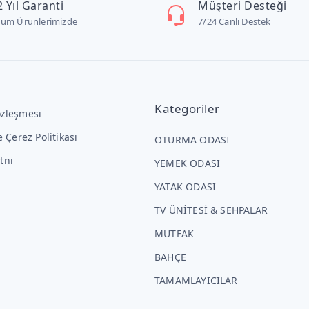
2 Yıl Garanti
Müşteri Desteği
Tüm Ürünlerimizde
7/24 Canlı Destek
Kategoriler
özleşmesi
ve Çerez Politikası
OTURMA ODASI
tni
YEMEK ODASI
YATAK ODASI
TV ÜNİTESİ & SEHPALAR
MUTFAK
BAHÇE
TAMAMLAYICILAR