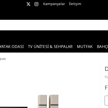
Kampanyalar
İletişim
YATAK ODASI
TV ÜNİTESİ & SEHPALAR
MUTFAK
BAHÇ
pası
D
T
F