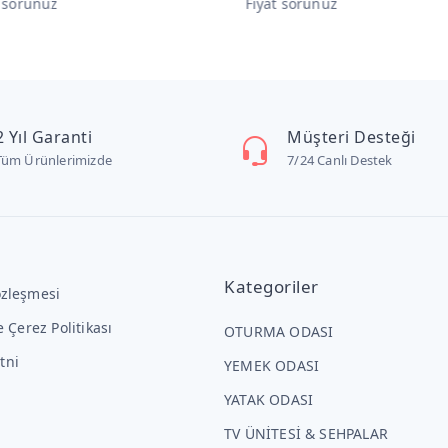
t sorunuz
Fiyat sorunuz
2 Yıl Garanti
Müşteri Desteği
Tüm Ürünlerimizde
7/24 Canlı Destek
Kategoriler
özleşmesi
ve Çerez Politikası
OTURMA ODASI
tni
YEMEK ODASI
YATAK ODASI
TV ÜNİTESİ & SEHPALAR