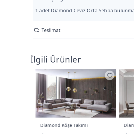
1 adet Diamond Ceviz Orta Sehpa bulunma
Teslimat
İlgili Ürünler
mı
Diamond Yemek Odası Takımı
Diam