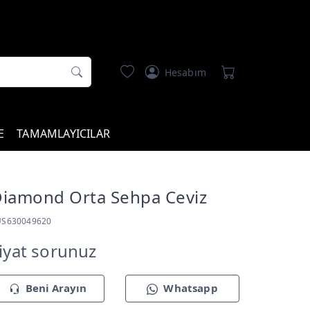
Hesabım
E
TAMAMLAYICILAR
iamond Orta Sehpa Ceviz
US630049620
iyat sorunuz
Beni Arayın
Whatsapp