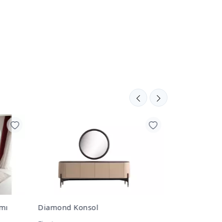
Diamond Yemek Masası
Polo Orta S