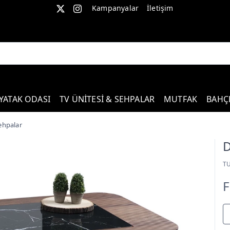
Kampanyalar
İletişim
YATAK ODASI
TV ÜNİTESİ & SEHPALAR
MUTFAK
BAHÇ
ehpalar
D
T
F