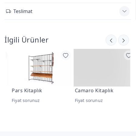
Teslimat
İlgili Ürünler
Pars Kitaplık
Camaro Kitaplık
O
M
Fiyat sorunuz
Fiyat sorunuz
F