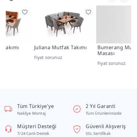
Juliana Mutfak Takımı
Bumerang Mutfak
B
Masası
Fiyat sorunuz
F
Fiyat sorunuz
Tüm Türkiye'ye
2 Yıl Garanti
Nakliye Montaj
Tüm Ürünlerimizde
Müşteri Desteği
Güvenli Alışveriş
7/24 Canlı Destek
SSL Sertifikalı